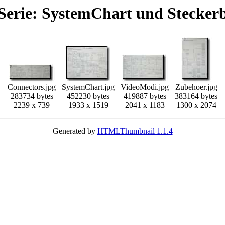
erie: SystemChart und Stecker
Connectors.jpg
SystemChart.jpg
VideoModi.jpg
Zubehoer.jpg
283734 bytes
452230 bytes
419887 bytes
383164 bytes
2239 x 739
1933 x 1519
2041 x 1183
1300 x 2074
Generated by
HTMLThumbnail 1.1.4